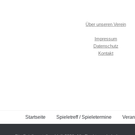
Über unseren Verein
Impressum
Datenschutz
Kontakt
Startseite
Spieletreff / Spieletermine
Veran