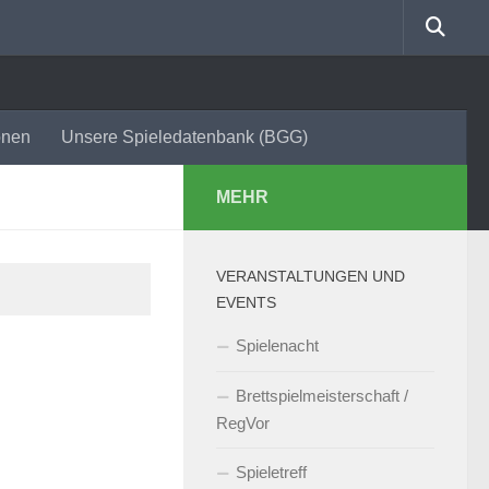
onen
Unsere Spieledatenbank (BGG)
MEHR
VERANSTALTUNGEN UND
EVENTS
Spielenacht
Brettspielmeisterschaft /
RegVor
Spieletreff