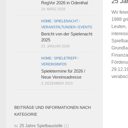
25 Ja
RegVor 2026 in Odenthal
19. MÄRZ 2026
Wir feie
1988 grü
HOME
/
SPIELENACHT
/
Leuten, 
VERANSTALTUNGEN / EVENTS
interess
Bericht von der Spielenacht
2025
Spielbau
23. JANUAR 2026
Grundla
Finanza
HOME
/
SPIELETREFF
/
Förderu
VEREINSINFOS
29.12.1
Spieletermine für 2026 /
verabsch
Neue Vereinsadresse
3. DEZEMBER 2025
BEITRÄGE UND INFORMATIONEN NACH
KATEGORIE
25 Jahre Spielbaustelle
(1)