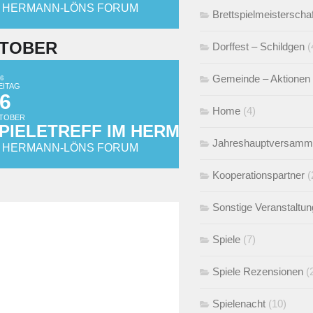
M HERMANN-LÖNS FORUM
Brettspielmeisterscha
TOBER
Dorffest – Schildgen
(
Gemeinde – Aktionen
6
EITAG
6
Home
(4)
TOBER
PIELETREFF IM HERMANN-LÖNS FOR
Jahreshauptversamm
M HERMANN-LÖNS FORUM
Kooperationspartner
(
Sonstige Veranstaltu
Spiele
(7)
Spiele Rezensionen
(
Spielenacht
(10)