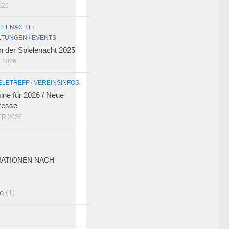
026
 FORUM
ELENACHT
/
TUNGEN / EVENTS
n der Spielenacht 2025
 2026
ELETREFF
/
VEREINSINFOS
ine für 2026 / Neue
resse
UM
ER 2025
MATIONEN NACH
le
(1)
UM