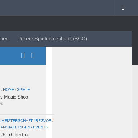
onen
Unsere Spieledatenbank (BGG)
N
/
HOME
/
SPIELE
ty Magic Shop
26
LMEISTERSCHAFT / REGVOR
/
ANSTALTUNGEN / EVENTS
26 in Odenthal