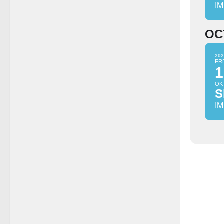
I
OC
202
FR
1
OK
S
I