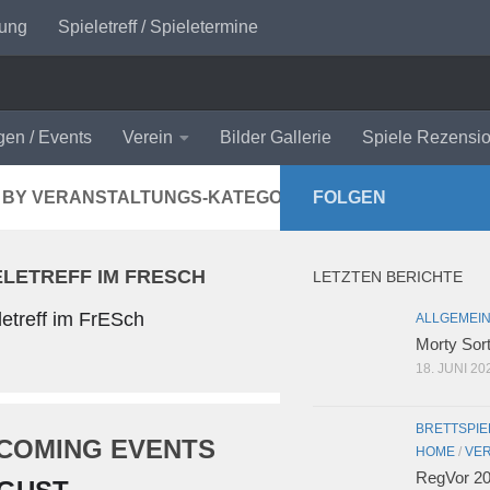
rung
Spieletreff / Spieletermine
gen / Events
Verein
Bilder Gallerie
Spiele Rezensi
 BY VERANSTALTUNGS-KATEGORIE
FOLGEN
ELETREFF IM FRESCH
LETZTEN BERICHTE
letreff im FrESch
ALLGEMEI
Morty Sor
18. JUNI 20
BRETTSPIE
COMING EVENTS
HOME
/
VER
RegVor 20