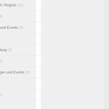
ft / RegVor
(11)
4)
 und Events
(5)
UM
lung
(2)
2)
ngen und Events
(9)
2)