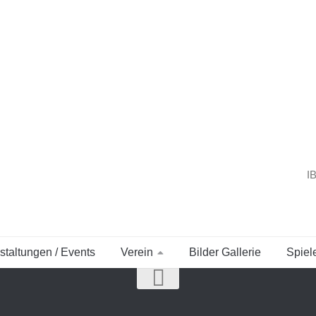
I
staltungen / Events
Verein
Bilder Gallerie
Spiel