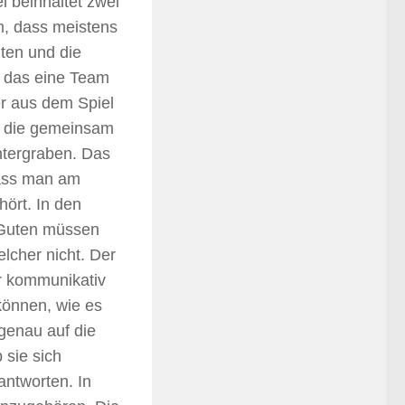
l beinhaltet zwei
, dass meistens
ten und die
s das eine Team
r aus dem Spiel
, die gemeinsam
ntergraben. Das
dass man am
ört. In den
 Guten müssen
lcher nicht. Der
hr kommunikativ
können, wie es
 genau auf die
 sie sich
ntworten. In