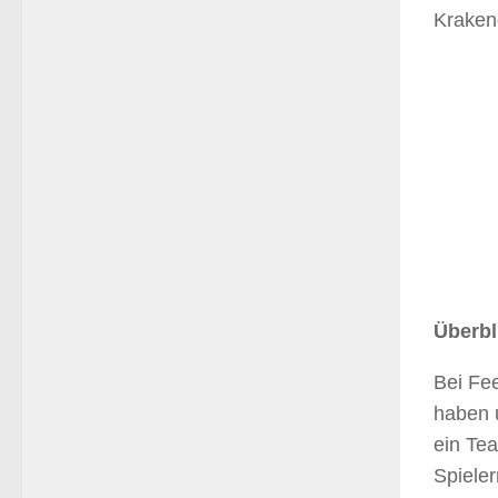
Krakeng
Überbl
Bei Fee
haben u
ein Te
Spieler