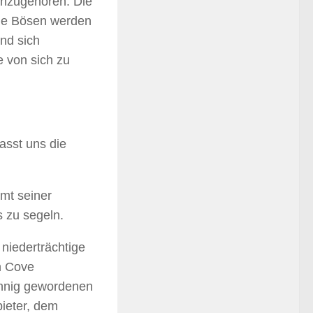
anzugehören. Die
Die Bösen werden
nd sich
e von sich zu
.
Lasst uns die
amt seiner
 zu segeln.
niederträchtige
on Cove
innig gewordenen
bieter, dem