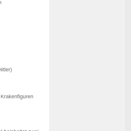
h
itler)
, Krakenfiguren