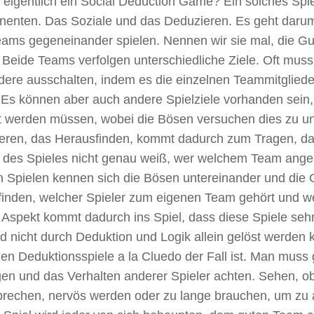
 eigentlich ein Social Deduction Game? Ein solches Spie
enten. Das Soziale und das Deduzieren. Es geht darum
eams gegeneinander spielen. Nennen wir sie mal, die Gu
 Beide Teams verfolgen unterschiedliche Ziele. Oft mus
dere ausschalten, indem es die einzelnen Teammitgliede
 Es können aber auch andere Spielziele vorhanden sein
ht werden müssen, wobei die Bösen versuchen dies zu u
eren, das Herausfinden, kommt dadurch zum Tragen, 
 des Spieles nicht genau weiß, wer welchem Team angeh
n Spielen kennen sich die Bösen untereinander und die
finden, welcher Spieler zum eigenen Team gehört und we
e Aspekt kommt dadurch ins Spiel, dass diese Spiele se
d nicht durch Deduktion und Logik allein gelöst werden 
nen Deduktionsspiele a la Cluedo der Fall ist. Man muss
en und das Verhalten anderer Spieler achten. Sehen, ob
prechen, nervös werden oder zu lange brauchen, um zu a