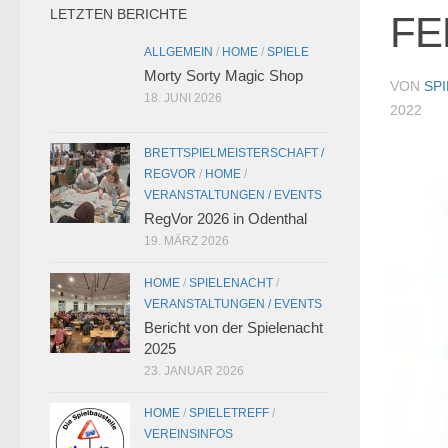
LETZTEN BERICHTE
FE
ALLGEMEIN
/
HOME
/
SPIELE
Morty Sorty Magic Shop
VON
SP
18. JUNI 2026
2022
BRETTSPIELMEISTERSCHAFT /
REGVOR
/
HOME
/
VERANSTALTUNGEN / EVENTS
RegVor 2026 in Odenthal
19. MÄRZ 2026
HOME
/
SPIELENACHT
/
VERANSTALTUNGEN / EVENTS
Bericht von der Spielenacht
2025
23. JANUAR 2026
HOME
/
SPIELETREFF
/
VEREINSINFOS