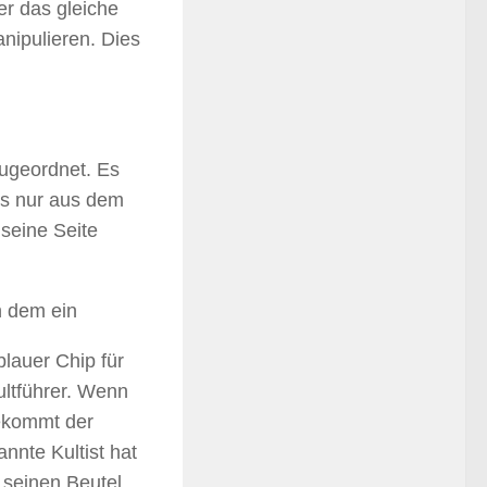
er das gleiche
anipulieren. Dies
zugeordnet. Es
ngs nur aus dem
 seine Seite
n dem ein
blauer Chip für
Kultführer. Wenn
bekommt der
nnte Kultist hat
 seinen Beutel