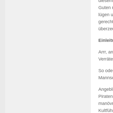
diesem
Guten 
lügen u
gerecht
überze
Einlei
Arrr, a
Verräte
So oder
Mannsc
Angebli
Piraten
manövr
Kultfü