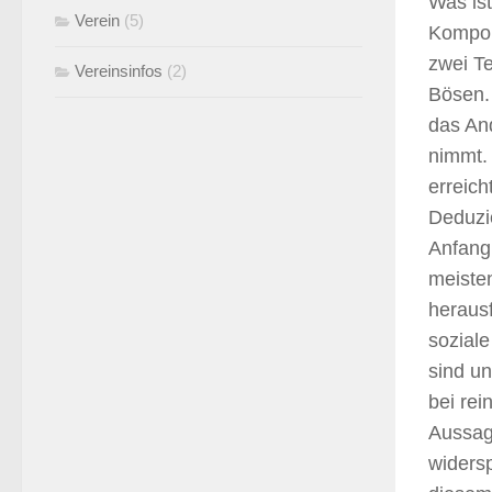
Was ist
Verein
(5)
Kompon
zwei T
Vereinsinfos
(2)
Bösen.
das An
nimmt.
erreic
Deduzi
Anfang
meiste
heraus
sozial
sind un
bei rei
Aussag
widers