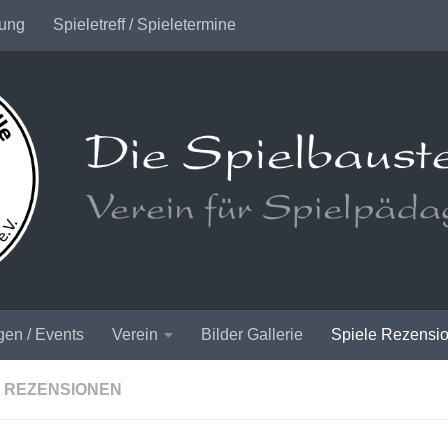
rung
Spieletreff / Spieletermine
gen / Events
Verein
Bilder Gallerie
Spiele Rezensi
E REZENSIONEN