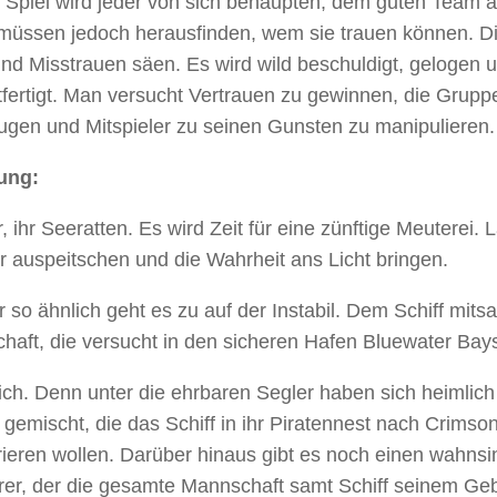
 Spiel wird jeder von sich behaupten, dem guten Team 
müssen jedoch herausfinden, wem sie trauen können. 
nd Misstrauen säen. Es wird wild beschuldigt, gelogen u
fertigt. Man versucht Vertrauen zu gewinnen, die Grupp
ugen und Mitspieler zu seinen Gunsten zu manipulieren
tung:
rr, ihr Seeratten. Es wird Zeit für eine zünftige Meuterei. 
r auspeitschen und die Wahrheit ans Licht bringen.
 so ähnlich geht es zu auf der Instabil. Dem Schiff mits
haft, die versucht in den sicheren Hafen Bluewater Bays
ch. Denn unter die ehrbaren Segler haben sich heimlich 
 gemischt, die das Schiff in ihr Piratennest nach Crims
ieren wollen. Darüber hinaus gibt es noch einen wahns
hrer, der die gesamte Mannschaft samt Schiff seinem Ge